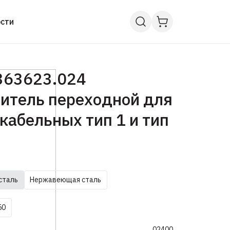
сти
363623.024
итель переходной для
кабельных тип 1 и тип
сталь
Нержавеющая сталь
50
02400