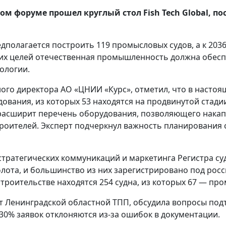
форуме прошел круглый стол Fish Tech Global, п
едполагается построить 119 промысловых судов, а к 2036 
этих целей отечественная промышленность должна обес
ологии.
ого директора АО «ЦНИИ «Курс», отметил, что в настоя
дования, из которых 53 находятся на продвинутой стади
расширит перечень оборудования, позволяющего накапл
роителей. Эксперт подчеркнул важность планирования 
ратегических коммуникаций и маркетинга Регистра судо
лота, и большинство из них зарегистрировано под росс
 строительстве находятся 254 судна, из которых 67 — пр
т Ленинградской областной ТПП, обсудила вопросы по
30% заявок отклоняются из-за ошибок в документации.